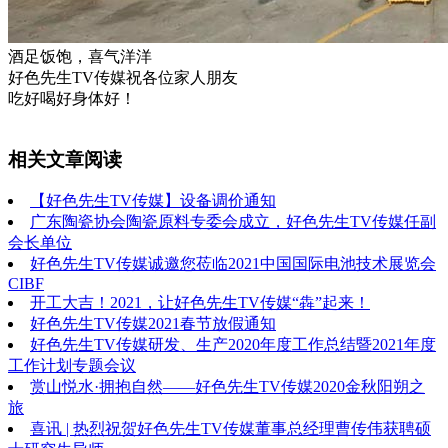
酒足饭饱，喜气洋洋
好色先生TV传媒祝各位家人朋友
吃好喝好身体好！
相关文章阅读
【好色先生TV传媒】设备调价通知
广东陶瓷协会陶瓷原料专委会成立，好色先生TV传媒任副
会长单位
好色先生TV传媒诚邀您莅临2021中国国际电池技术展览会
CIBF
开工大吉！2021，让好色先生TV传媒“犇”起来！
好色先生TV传媒2021春节放假通知
好色先生TV传媒研发、生产2020年度工作总结暨2021年度
工作计划专题会议
赏山悦水·拥抱自然——好色先生TV传媒2020金秋阳朔之
旅
喜讯 | 热烈祝贺好色先生TV传媒董事总经理曹传伟获聘硕