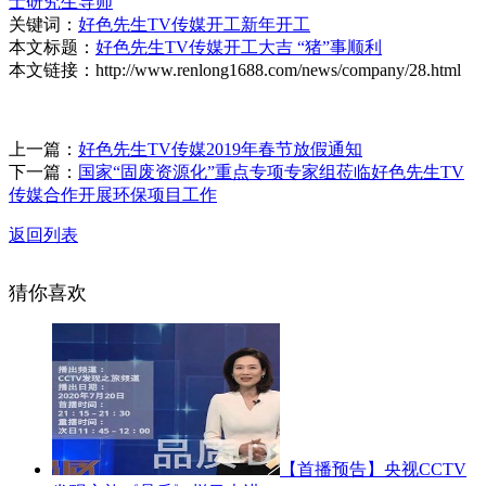
士研究生导师
关键词：
好色先生TV传媒
开工
新年开工
本文标题：
好色先生TV传媒开工大吉 “猪”事顺利
本文链接：http://www.renlong1688.com/news/company/28.html
上一篇：
好色先生TV传媒2019年春节放假通知
下一篇：
国家“固废资源化”重点专项专家组莅临好色先生TV
传媒合作开展环保项目工作
返回列表
猜你喜欢
【首播预告】央视CCTV