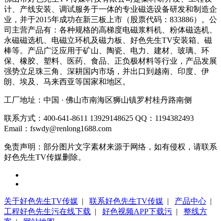
计、产线安装、调试服务于一体的专业磁选设备研发和制造企
业，并于2015年成功在新三板上市（股票代码：833886）。公
司主营产品有：各种规格的高梯度电磁浆料机、粉体磁选机、
永磁磁选机、电磁立环机及磁力板、好色先生TV安装箱、磁
棒等。产品广泛应用于矿山、陶瓷、电力、建材、玻璃、环
保、橡胶、塑料、医药、食品、正负极材料等行业，产品发展
强势立足珠三角、深耕国内市场，并出口到越南、印度、伊
朗、埃及、马来西亚等国家和地区。
工厂地址：中国 · 佛山市南海区狮山镇罗村桂丹路南侧
联系方式：400-641-8611 13929148625 QQ：1194382493
Email：fswdy@renlong1688.com
免责声明：部分图片文字素材来源于网络，如有侵权，请联系
好色先生TV传媒删除。
关于好色先生TV传媒
|
联系好色先生TV传媒
|
产品中心
|
工程好色先生污在线下载
|
好色视频APP下载污
|
整线方