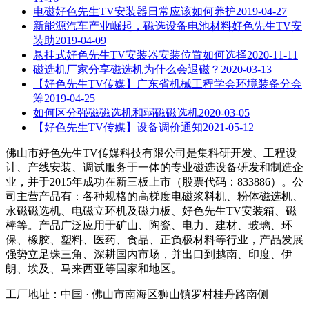
电磁好色先生TV安装器日常应该如何养护
2019-04-27
新能源汽车产业崛起，磁选设备电池材料好色先生TV安
装助
2019-04-09
悬挂式好色先生TV安装器安装位置如何选择
2020-11-11
磁选机厂家分享磁选机为什么会退磁？
2020-03-13
【好色先生TV传媒】广东省机械工程学会环境装备分会
筹
2019-04-25
如何区分强磁磁选机和弱磁磁选机
2020-03-05
【好色先生TV传媒】设备调价通知
2021-05-12
佛山市好色先生TV传媒科技有限公司是集科研开发、工程设
计、产线安装、调试服务于一体的专业磁选设备研发和制造企
业，并于2015年成功在新三板上市（股票代码：833886）。公
司主营产品有：各种规格的高梯度电磁浆料机、粉体磁选机、
永磁磁选机、电磁立环机及磁力板、好色先生TV安装箱、磁
棒等。产品广泛应用于矿山、陶瓷、电力、建材、玻璃、环
保、橡胶、塑料、医药、食品、正负极材料等行业，产品发展
强势立足珠三角、深耕国内市场，并出口到越南、印度、伊
朗、埃及、马来西亚等国家和地区。
工厂地址：中国 · 佛山市南海区狮山镇罗村桂丹路南侧