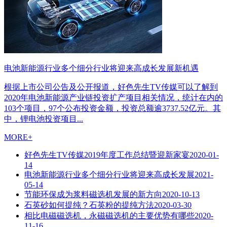
电池新能源行业多个细分行业将迎来高成长发展新机遇
根据上市公司公告及公开报道，好色先生TV传媒可以了解到
2020年电池新能源产业链投资扩产项目相关情况，统计在内的
103个项目，97个公布投资金额，投资总额逾3737.52亿元。其
中，锂电池投资项目...
MORE+
好色先生TV传媒2019年度工作总结暨迎新家宴
2020-01-
14
电池新能源行业多个细分行业将迎来高成长发展
2021-
05-14
节能环保成为浆料磁选机发展的新方向
2020-10-13
石英砂如何提纯？石英粉的提纯方法
2020-03-30
相比电磁磁选机，永磁磁选机的主要优势有哪些
2020-
11-16