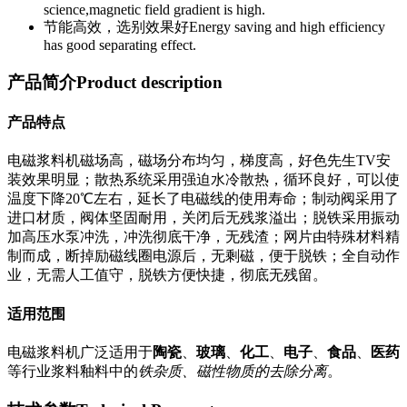
science,magnetic field gradient is high.
节能高效，选别效果好
Energy saving and high efficiency
has good separating effect.
产品简介
Product description
产品特点
电磁浆料机磁场高，磁场分布均匀，梯度高，好色先生TV安
装效果明显；散热系统采用强迫水冷散热，循环良好，可以使
温度下降20℃左右，延长了电磁线的使用寿命；制动阀采用了
进口材质，阀体坚固耐用，关闭后无残浆溢出；脱铁采用振动
加高压水泵冲洗，冲洗彻底干净，无残渣；网片由特殊材料精
制而成，断掉励磁线圈电源后，无剩磁，便于脱铁；全自动作
业，无需人工值守，脱铁方便快捷，彻底无残留。
适用范围
电磁浆料机广泛适用于
陶瓷
、
玻璃
、
化工
、
电子
、
食品
、
医药
等行业浆料釉料中的
铁杂质、磁性物质的去除分离
。