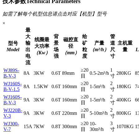
技术参数
Technical Parameters
如需了解每个机型信息请点击对应【机型】型号
×
最
大
背
给
管
线圈最
磁腔直
输
景
矿
产量
道
主机重
型号
大功率
径
Model
出
场
粒
（m³/h）
尺
量
（Kw）
（mm）
电
强
度
寸
流
≥20
1
WJ89S-
8A
3KW
0.6T
89mm
0.5-2m³/h
280KG
8
B-V-3
目
寸
≥20
2
WJ160S-
8A
1.5KW
0.6T
160mm
1-5m³/h
180KG
7
B-V-1.5
目
寸
≥20
2
WJ160S-
9A
3KW
0.6T
160mm
1-5m³/h
400KG
6
B-V-3
目
寸
≥20
2
WJ220B-
9A
3KW
0.6T
220mm
5-10m³/h
800KG
1
V-3
目
寸
≥20
3
WJ300-
10-
15A
7KW
0.8T
300mm
1070KG
1
V-7
目
30m³/h
寸