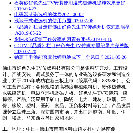
石英砂好色先生TV安装使用湿式磁选机提纯效果更好
2019-03-27
电磁湿式磁选机的优势
2021-06-02
浅谈干式磁选机的使用范围
2020-07-06
《品质》栏目走进佛山好色先生TV传媒开机仪式圆满举
办
2019-05-22
影响永磁滚筒工作效率的因素有哪些
2019-04-16
CCTV《品质》栏目好色先生TV传媒专题纪录片完整版
2020-07-20
钠离子电池能否取代锂电池成下一个风口？
2021-05-26
佛山市好色先生TV传媒科技有限公司是集科研开发、工程设
计、产线安装、调试服务于一体的专业磁选设备研发和制造企
业，并于2015年成功在新三板上市（股票代码：833886）。公
司主营产品有：各种规格的高梯度电磁浆料机、粉体磁选机、
永磁磁选机、电磁立环机及磁力板、好色先生TV安装箱、磁
棒等。产品广泛应用于矿山、陶瓷、电力、建材、玻璃、环
保、橡胶、塑料、医药、食品、正负极材料等行业，产品发展
强势立足珠三角、深耕国内市场，并出口到越南、印度、伊
朗、埃及、马来西亚等国家和地区。
工厂地址：中国 · 佛山市南海区狮山镇罗村桂丹路南侧