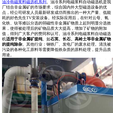
油冷电磁浆料磁选机系列
。油冷系列电磁浆料自动磁选机是我
厂结合非金属矿的市场要求，综合国内外大型磁选设备的优
点，经公司研发人员最新研发成功而推出的一种大产量、低能
耗的好色先生TV安装设备。经实际应用后，在针对云母、氧
化铁、钛等难以分选的弱磁性非金属矿物质上起到明显分选效
果，使得被处理后的矿物品质大大提高，增加了矿物的附加
值，得到广大客户的赞同和认可。油冷系列电磁浆料自动磁选
机
适用于非金属矿提纯
。如
石英、长石、高岭土等非金属矿物
的提纯除杂
。其他行业：钢铁厂、发电厂的废水处理。清洗被
污染的各种化工原料等需要降低铁杂质的原料处理，提升品质
用途。